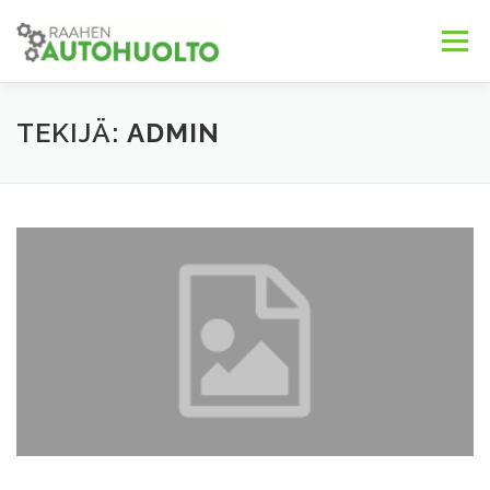
Siirry
sisältöön
Valikko
TIETOSUOJASELOSTE
TEKIJÄ:
ADMIN