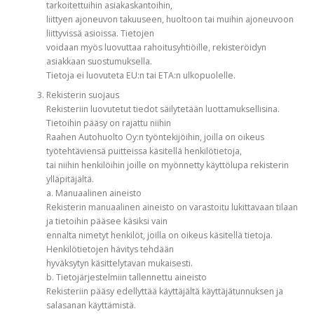
tarkoitettuihin asiakaskantoihin,
liittyen ajoneuvon takuuseen, huoltoon tai muihin ajoneuvoon
liittyvissä asioissa. Tietojen
voidaan myös luovuttaa rahoitusyhtiöille, rekisteröidyn
asiakkaan suostumuksella.
Tietoja ei luovuteta EU:n tai ETA:n ulkopuolelle.
Rekisterin suojaus
Rekisteriin luovutetut tiedot säilytetään luottamuksellisina.
Tietoihin pääsy on rajattu niihin
Raahen Autohuolto Oy:n työntekijöihin, joilla on oikeus
työtehtäviensä puitteissa käsitellä henkilötietoja,
tai niihin henkilöihin joille on myönnetty käyttölupa rekisterin
ylläpitäjältä.
a. Manuaalinen aineisto
Rekisterin manuaalinen aineisto on varastoitu lukittavaan tilaan
ja tietoihin pääsee käsiksi vain
ennalta nimetyt henkilöt, joilla on oikeus käsitellä tietoja.
Henkilötietojen hävitys tehdään
hyväksytyn käsittelytavan mukaisesti.
b. Tietojärjestelmiin tallennettu aineisto
Rekisteriin pääsy edellyttää käyttäjältä käyttäjätunnuksen ja
salasanan käyttämistä.