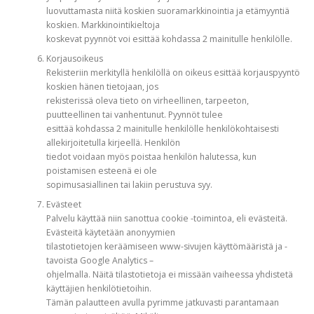
luovuttamasta niitä koskien suoramarkkinointia ja etämyyntiä
koskien. Markkinointikieltoja
koskevat pyynnöt voi esittää kohdassa 2 mainitulle henkilölle.
Korjausoikeus
Rekisteriin merkityllä henkilöllä on oikeus esittää korjauspyyntö
koskien hänen tietojaan, jos
rekisterissä oleva tieto on virheellinen, tarpeeton,
puutteellinen tai vanhentunut. Pyynnöt tulee
esittää kohdassa 2 mainitulle henkilölle henkilökohtaisesti
allekirjoitetulla kirjeellä. Henkilön
tiedot voidaan myös poistaa henkilön halutessa, kun
poistamisen esteenä ei ole
sopimusasiallinen tai lakiin perustuva syy.
Evästeet
Palvelu käyttää niin sanottua cookie -toimintoa, eli evästeitä.
Evästeitä käytetään anonyymien
tilastotietojen keräämiseen www-sivujen käyttömääristä ja -
tavoista Google Analytics –
ohjelmalla. Näitä tilastotietoja ei missään vaiheessa yhdistetä
käyttäjien henkilötietoihin.
Tämän palautteen avulla pyrimme jatkuvasti parantamaan