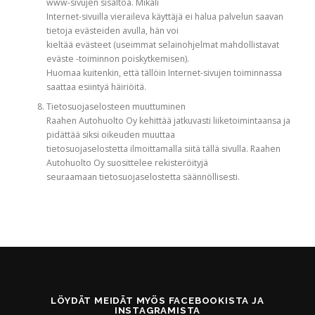
www-sivujen sisältöä. Mikäli
Internet-sivuilla vieraileva käyttäjä ei halua palvelun saavan
tietoja evästeiden avulla, hän voi
kieltää evästeet (useimmat selainohjelmat mahdollistavat
eväste -toiminnon poiskytkemisen).
Huomaa kuitenkin, että tällöin Internet-sivujen toiminnassa
saattaa esiintyä häiriöitä.
Tietosuojaselosteen muuttuminen
Raahen Autohuolto Oy kehittää jatkuvasti liiketoimintaansa ja
pidättää siksi oikeuden muuttaa
tietosuojaselostetta ilmoittamalla siitä tällä sivulla. Raahen
Autohuolto Oy suosittelee rekisteröityjä
seuraamaan tietosuojaselostetta säännöllisesti.
LÖYDÄT MEIDÄT MYÖS FACEBOOKISTA JA
INSTAGRAMISTA