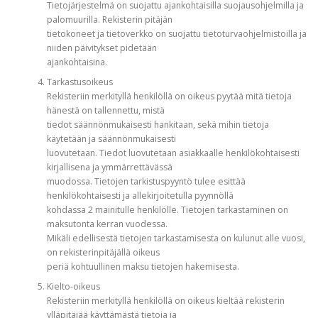
Tietojärjestelmä on suojattu ajankohtaisilla suojausohjelmilla ja
palomuurilla. Rekisterin pitäjän
tietokoneet ja tietoverkko on suojattu tietoturvaohjelmistoilla ja
niiden päivitykset pidetään
ajankohtaisina.
Tarkastusoikeus
Rekisteriin merkityllä henkilöllä on oikeus pyytää mitä tietoja
hänestä on tallennettu, mistä
tiedot säännönmukaisesti hankitaan, sekä mihin tietoja
käytetään ja säännönmukaisesti
luovutetaan. Tiedot luovutetaan asiakkaalle henkilökohtaisesti
kirjallisena ja ymmärrettävässä
muodossa. Tietojen tarkistuspyyntö tulee esittää
henkilökohtaisesti ja allekirjoitetulla pyynnöllä
kohdassa 2 mainitulle henkilölle. Tietojen tarkastaminen on
maksutonta kerran vuodessa.
Mikäli edellisestä tietojen tarkastamisesta on kulunut alle vuosi,
on rekisterinpitäjällä oikeus
periä kohtuullinen maksu tietojen hakemisesta.
Kielto-oikeus
Rekisteriin merkityllä henkilöllä on oikeus kieltää rekisterin
ylläpitäjää käyttämästä tietoja ja