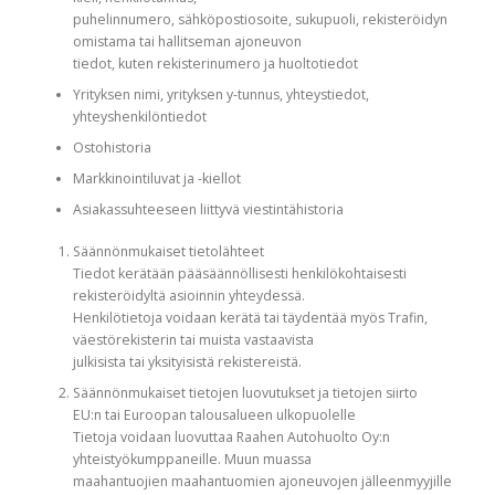
puhelinnumero, sähköpostiosoite, sukupuoli, rekisteröidyn
omistama tai hallitseman ajoneuvon
tiedot, kuten rekisterinumero ja huoltotiedot
Yrityksen nimi, yrityksen y-tunnus, yhteystiedot,
yhteyshenkilöntiedot
Ostohistoria
Markkinointiluvat ja -kiellot
Asiakassuhteeseen liittyvä viestintähistoria
Säännönmukaiset tietolähteet
Tiedot kerätään pääsäännöllisesti henkilökohtaisesti
rekisteröidyltä asioinnin yhteydessä.
Henkilötietoja voidaan kerätä tai täydentää myös Trafin,
väestörekisterin tai muista vastaavista
julkisista tai yksityisistä rekistereistä.
Säännönmukaiset tietojen luovutukset ja tietojen siirto
EU:n tai Euroopan talousalueen ulkopuolelle
Tietoja voidaan luovuttaa Raahen Autohuolto Oy:n
yhteistyökumppaneille. Muun muassa
maahantuojien maahantuomien ajoneuvojen jälleenmyyjille