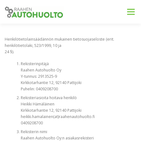
Siirry
sisältöön
Valikko
TIETOSUOJASELOSTE
Henkilötietolainsäädännön mukainen tietosuojaseloste (erit.
henkilötietolaki, 523/1999, 10 ja
24 §).
Rekisterinpitäjä
Raahen Autohuolto Oy
Y-tunnus: 2913525-9
Kirkkotarhantie 12, 92140 Pattijoki
Puhelin: 0409208700
Rekisteriasioita hoitava henkilö
Heikki Hämäläinen
Kirkkotarhantie 12, 92140 Pattijoki
heikki.hamalainen(at)raahenautohuolto.fi
0409208700
Rekisterin nimi
Raahen Autohuolto Oy:n asiakasrekisteri