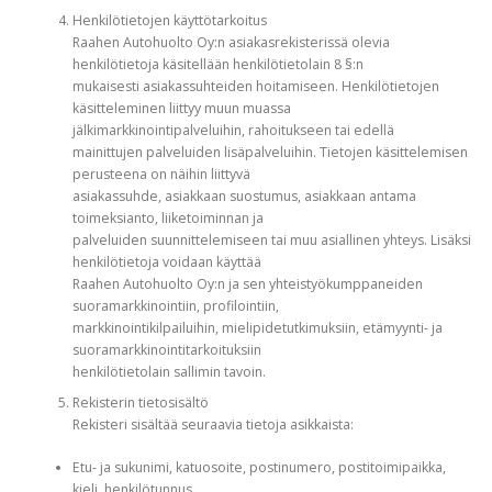
Henkilötietojen käyttötarkoitus
Raahen Autohuolto Oy:n asiakasrekisterissä olevia
henkilötietoja käsitellään henkilötietolain 8 §:n
mukaisesti asiakassuhteiden hoitamiseen. Henkilötietojen
käsitteleminen liittyy muun muassa
jälkimarkkinointipalveluihin, rahoitukseen tai edellä
mainittujen palveluiden lisäpalveluihin. Tietojen käsittelemisen
perusteena on näihin liittyvä
asiakassuhde, asiakkaan suostumus, asiakkaan antama
toimeksianto, liiketoiminnan ja
palveluiden suunnittelemiseen tai muu asiallinen yhteys. Lisäksi
henkilötietoja voidaan käyttää
Raahen Autohuolto Oy:n ja sen yhteistyökumppaneiden
suoramarkkinointiin, profilointiin,
markkinointikilpailuihin, mielipidetutkimuksiin, etämyynti- ja
suoramarkkinointitarkoituksiin
henkilötietolain sallimin tavoin.
Rekisterin tietosisältö
Rekisteri sisältää seuraavia tietoja asikkaista:
Etu- ja sukunimi, katuosoite, postinumero, postitoimipaikka,
kieli, henkilötunnus,